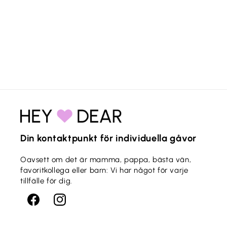
k
t
s
e
r
i
e
Din kontaktpunkt för individuella gåvor
:
Oavsett om det är mamma, pappa, bästa vän,
favoritkollega eller barn: Vi har något för varje
tillfälle för dig.
Facebook
Instagram