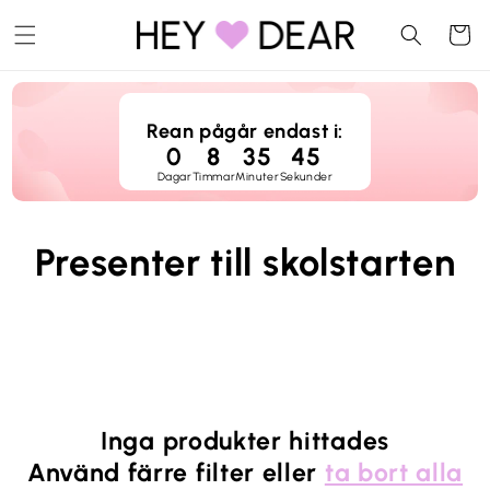
vidare
Varukor
till
innehåll
Rean pågår endast i:
0
8
35
45
Dagar
Timmar
Minuter
Sekunder
P
Presenter till skolstarten
r
o
d
Inga produkter hittades
u
Använd färre filter eller
ta bort alla